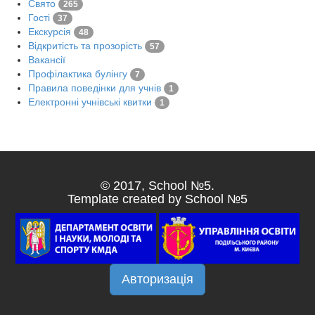
Свято
265
Гості
37
Екскурсія
48
Відкритість та прозорість
57
Вакансії
Профілактика булінгу
7
Правила поведінки для учнів
1
Електронні учнівські квитки
1
© 2017, School №5.
Template created by School №5
Авторизація