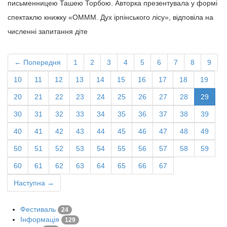
письменницею Ташею Торбою. Авторка презентувала у формі
спектаклю книжку «ОМММ. Дух ірпінського лісу», відповіла на
численні запитання діте
← Попередня
1
2
3
4
5
6
7
8
9
10
11
12
13
14
15
16
17
18
19
20
21
22
23
24
25
26
27
28
29
30
31
32
33
34
35
36
37
38
39
40
41
42
43
44
45
46
47
48
49
50
51
52
53
54
55
56
57
58
59
60
61
62
63
64
65
66
67
Наступна →
Фестиваль
24
Інформація
129