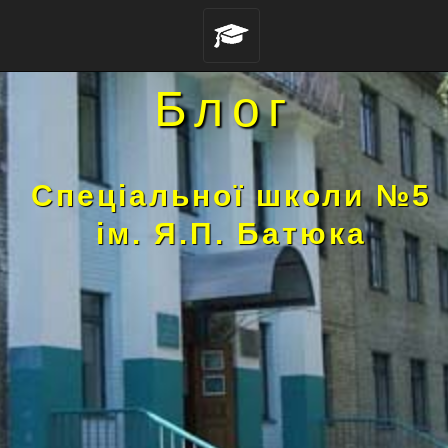
Блог
Спеціальної школи №5
ім. Я.П. Батюка