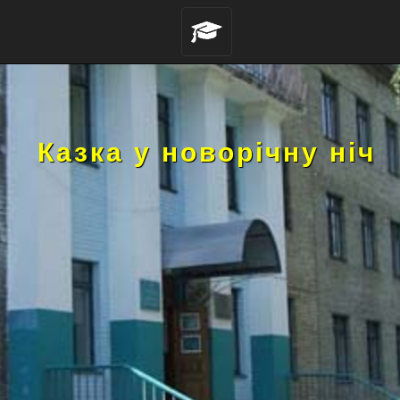
Казка у новорічну ніч