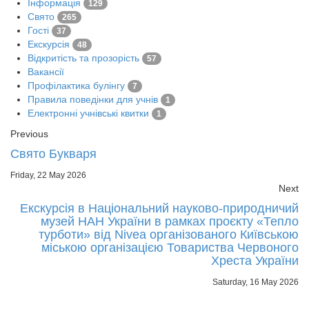
Інформація
129
Свято
265
Гості
37
Екскурсія
48
Відкритість та прозорість
57
Вакансії
Профілактика булінгу
7
Правила поведінки для учнів
1
Електронні учнівські квитки
1
Previous
Свято Букваря
Friday, 22 May 2026
Next
Екскурсія в Національний науково-природничий
музей НАН України в рамках проєкту «Тепло
турботи» від Nivea організованого Київською
міською організацією Товариства Червоного
Хреста України
Saturday, 16 May 2026