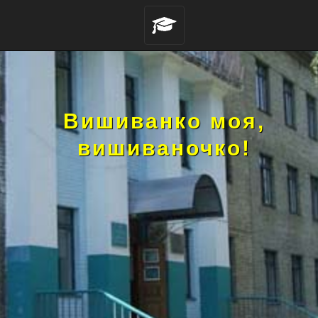
Вишиванко моя,
вишиваночко!