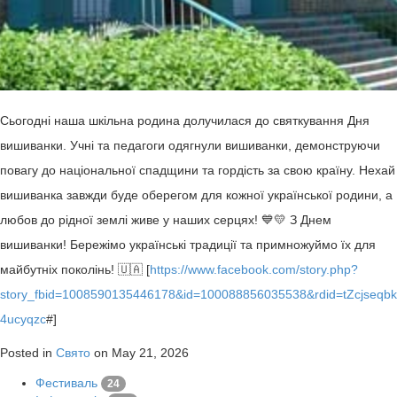
Сьогодні наша шкільна родина долучилася до святкування Дня
вишиванки. Учні та педагоги одягнули вишиванки, демонструючи
повагу до національної спадщини та гордість за свою країну. Нехай
вишиванка завжди буде оберегом для кожної української родини, а
любов до рідної землі живе у наших серцях! 💙💛 З Днем
вишиванки! Бережімо українські традиції та примножуймо їх для
майбутніх поколінь! 🇺🇦 [
https://www.facebook.com/story.php?
story_fbid=1008590135446178&id=100088856035538&rdid=tZcjseqbk
4ucyqzc
#]
Posted in
Свято
on May 21, 2026
Фестиваль
24