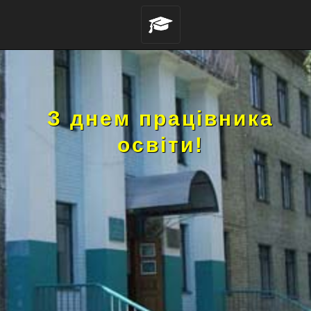
З днем працівника
освіти!