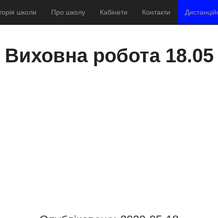
торія школи
Про школу
Кабінети
Контакти
Дистанцій
Виховна робота 18.05