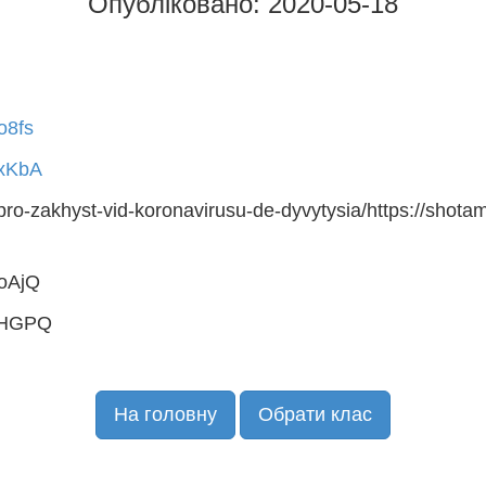
Опубліковано: 2020-05-18
o8fs
rxKbA
-pro-zakhyst-vid-koronavirusu-de-dyvytysia/https://shotam
ooAjQ
SRHGPQ
На головну
Обрати клас