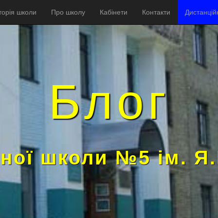
торія школи
Про школу
Кабінети
Контакти
Дистанцій
Блог
ної школи №5 ім. Я