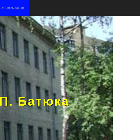
не навчання
.П. Батюка