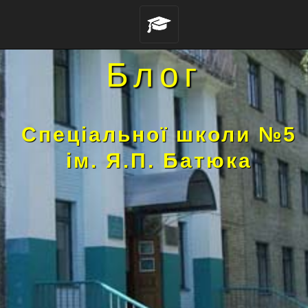
Блог
Спеціальної школи №5
ім. Я.П. Батюка