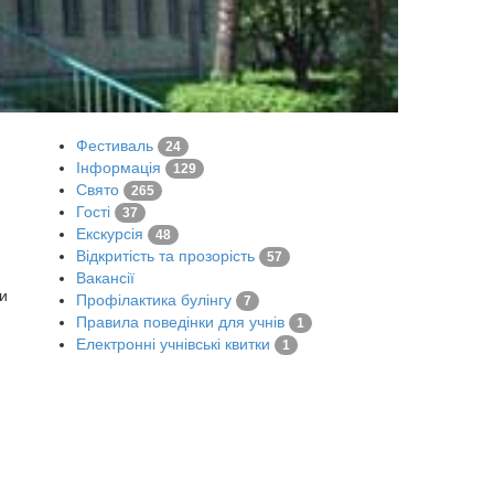
Фестиваль
24
Інформація
129
Свято
265
Гості
37
Екскурсія
48
Відкритість та прозорість
57
Вакансії
ти
Профілактика булінгу
7
Правила поведінки для учнів
1
Електронні учнівські квитки
1