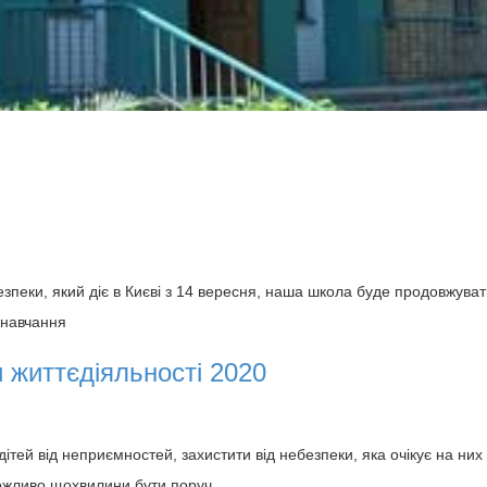
зпеки, який діє в Києві з 14 вересня, наша школа буде продовжува
 навчання
 життєдіяльності 2020
дітей від неприємностей, захистити від небезпеки, яка очікує на них
 можливо щохвилини бути поруч