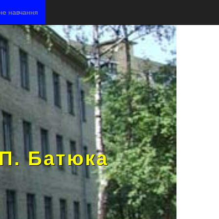
не навчання
.П. Батюка