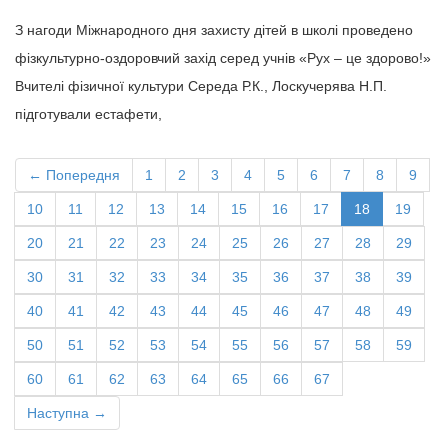
З нагоди Міжнародного дня захисту дітей в школі проведено
фізкультурно-оздоровчий захід серед учнів «Рух – це здорово!»
Вчителі фізичної культури Середа Р.К., Лоскучерява Н.П.
підготували естафети,
← Попередня
1
2
3
4
5
6
7
8
9
10
11
12
13
14
15
16
17
18
19
20
21
22
23
24
25
26
27
28
29
30
31
32
33
34
35
36
37
38
39
40
41
42
43
44
45
46
47
48
49
50
51
52
53
54
55
56
57
58
59
60
61
62
63
64
65
66
67
Наступна →