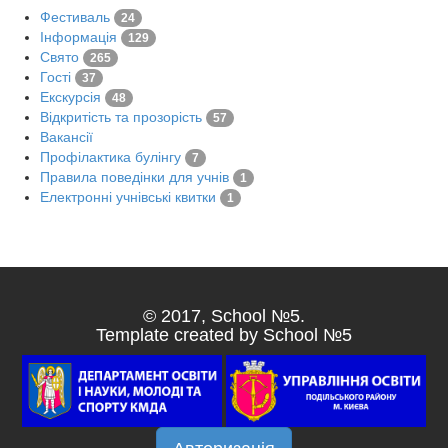
Фестиваль
24
Інформація
129
Свято
265
Гості
37
Екскурсія
48
Відкритість та прозорість
57
Вакансії
Профілактика булінгу
7
Правила поведінки для учнів
1
Електронні учнівські квитки
1
© 2017, School №5.
Template created by School №5