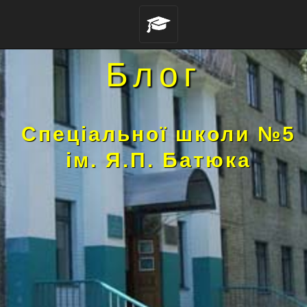
Блог
Спеціальної школи №5
ім. Я.П. Батюка