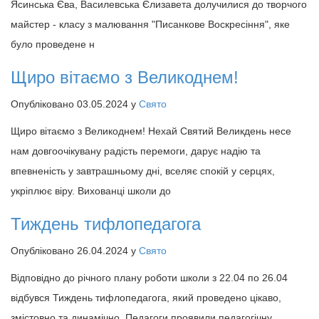
Ясинська Єва, Василевська Єлизавета долучилися до творчого
майстер - класу з малювання "Писанкове Воскресіння", яке
було проведене н
Щиро вітаємо з Великоднем!
Опубліковано 03.05.2024 у
Свято
Щиро вітаємо з Великоднем! Нехай Святий Великдень несе
нам довгоочікувану радість перемоги, дарує надію та
впевненість у завтрашньому дні, вселяє спокій у серцях,
укріплює віру. Вихованці школи до
Тиждень тифлопедагога
Опубліковано 26.04.2024 у
Свято
Відповідно до річного плану роботи школи з 22.04 по 26.04
відбувся Тиждень тифлопедагога, який проведено цікаво,
змістовно та динамічно. Педагоги проявили педагогічну