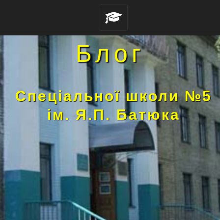
Блог
Спеціальної школи №5
ім. Я.П. Батюка