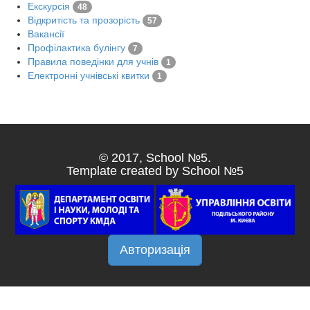
Екскурсія
48
Відкритість та прозорість
57
Вакансії
Профілактика булінгу
7
Правила поведінки для учнів
1
Електронні учнівські квитки
1
© 2017, School №5.
Template created by School №5
Авторизація