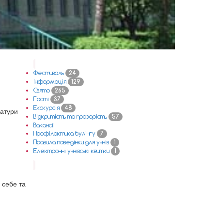
Фестиваль
24
Інформація
129
Свято
265
Гості
37
Екскурсія
48
ратури
Відкритість та прозорість
57
Вакансії
Профілактика булінгу
7
Правила поведінки для учнів
1
Електронні учнівські квитки
1
о себе та