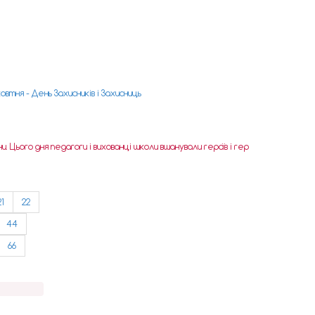
жовтня - День Захисників і Захисниць
. Цього дня педагоги і вихованці школи вшанували героїв і гер
21
22
44
66