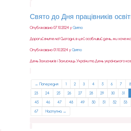
Свято до Дня працівників освіт
Опубліковано 07.10.2024 у
Свято
Дорогий вчителю! Сьогодні, в цей особливий день, ми хочемо п
Опубліковано 01.10.2024 у
Свято
День Захисників і Захисниць України та День українського ко
← Попередня
1
2
3
4
5
6
7
8
23
24
25
26
27
28
29
30
31
45
46
47
48
49
50
51
52
53
67
Наступна →