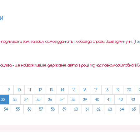
и
одякувати вам за вашу самовідданість і любов до справи. Ваші вдячні учні. [
1 
зацтва - це найважливіше державне свято в році під час повномасштабної війни
9
10
11
12
13
14
15
16
17
18
19
20
32
33
34
35
36
37
38
39
40
41
42
43
54
55
56
57
58
59
60
61
62
63
64
65