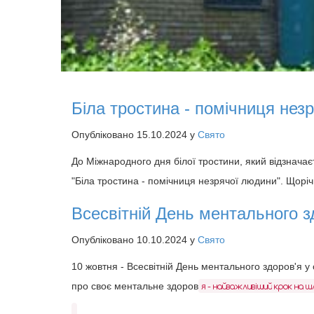
Біла тростина - помічниця нез
Опубліковано 15.10.2024 у
Свято
До Міжнародного дня білої тростини, який відзначаєт
"Біла тростина - помічниця незрячої людини". Щоріч
Всесвітній День ментального з
Опубліковано 10.10.2024 у
Свято
10 жовтня - Всесвітній День ментального здоров'я у с
про своє ментальне здоров
я - найважливіший крок на ш