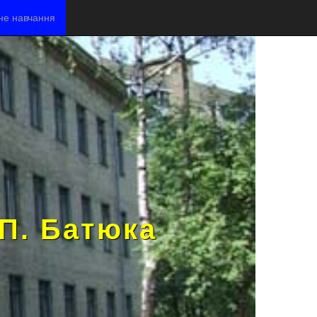
не навчання
.П. Батюка