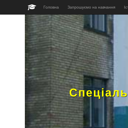
Головна
Запрошуємо на навчання
Іс
Спеціаль