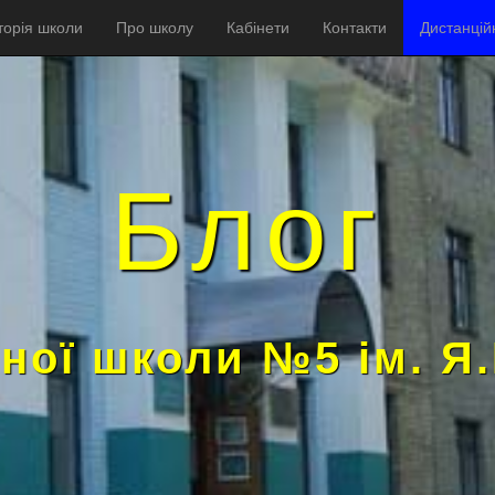
торія школи
Про школу
Кабінети
Контакти
Дистанцій
Блог
ної школи №5 ім. Я