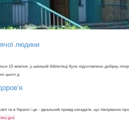
рячої людини
ься 15 жовтня, у шкільній бібліотеці було підготовлено добірку літе
но цього д
доров'я
віті та в Україні і це - ідеальний привід нагадати, що піклування пр
ляху до в