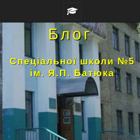
Блог
Спеціальної школи №5
ім. Я.П. Батюка