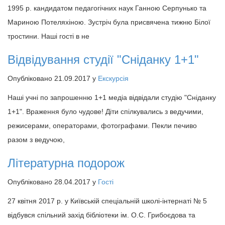
1995 р. кандидатом педагогічних наук Ганною Серпунько та
Мариною Потеляхіною. Зустріч була присвячена тижню Білої
тростини. Наші гості в не
Відвідування студії "Сніданку 1+1"
Опубліковано 21.09.2017 у
Екскурсія
Наші учні по запрошенню 1+1 медіа відвідали студію "Сніданку
1+1". Враження було чудове! Діти спілкувались з ведучими,
режисерами, операторами, фотографами. Пекли печиво
разом з ведучою,
Літературна подорож
Опубліковано 28.04.2017 у
Гості
27 квітня 2017 р. у Київській спеціальній школі-інтернаті № 5
відбувся спільний захід бібліотеки ім. О.С. Грибоєдова та