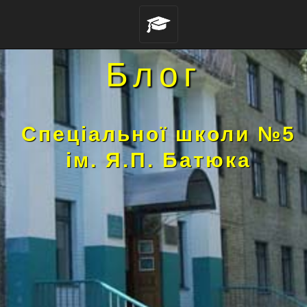
Блог
Спеціальної школи №5
ім. Я.П. Батюка