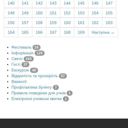
140
141
142
143
144
145
146
147
148
149
150
151
152
153
154
155
156
157
158
159
160
161
162
163
164
165
166
167
168
169
Наступна →
Фестиваль
24
Інформація
129
Свято
265
Гості
37
Екскурсія
48
Відкритість та прозорість
57
Вакансії
Профілактика булінгу
7
Правила поведінки для учнів
1
Електронні учнівські квитки
1