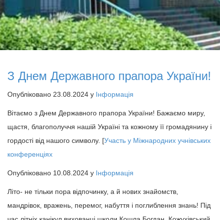
З Днем Державного прапора України!
Опубліковано 23.08.2024 у
Інформація
Вітаємо з Днем Державного прапора України! Бажаємо миру,
щастя, благополуччя нашій Україні та кожному її громадянину і
гордості від нашого символу. [
Участь у Міжнародних учнівських
конференціях
Опубліковано 10.08.2024 у
Інформація
Літо- не тільки пора відпочинку, а й нових знайомств,
мандрівок, вражень, перемог, набуття і поглиблення знань! Під
час літніх канікул вихованці школи Кошла Богдан, Кожухівський