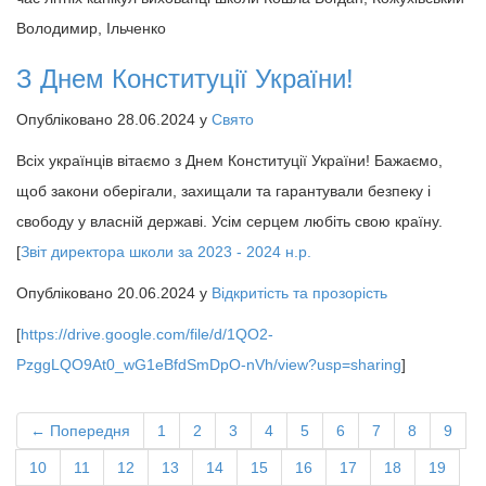
Володимир, Ільченко
З Днем Конституції України!
Опубліковано 28.06.2024 у
Свято
Всіх українців вітаємо з Днем Конституції України! Бажаємо,
щоб закони оберігали, захищали та гарантували безпеку і
свободу у власній державі. Усім серцем любіть свою країну.
[
Звіт директора школи за 2023 - 2024 н.р.
Опубліковано 20.06.2024 у
Відкритість та прозорість
[
https://drive.google.com/file/d/1QO2-
PzggLQO9At0_wG1eBfdSmDpO-nVh/view?usp=sharing
]
← Попередня
1
2
3
4
5
6
7
8
9
10
11
12
13
14
15
16
17
18
19