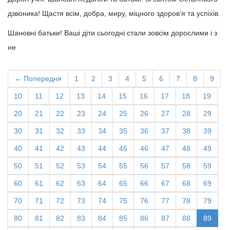
дзвоника! Щастя всім, добра, миру, міцного здоров’я та успіхів.
Шановні батьки! Ваші діти сьогодні стали зовсім дорослими і з
не
← Попередня
1
2
3
4
5
6
7
8
9
10
11
12
13
14
15
16
17
18
19
20
21
22
23
24
25
26
27
28
29
30
31
32
33
34
35
36
37
38
39
40
41
42
43
44
45
46
47
48
49
50
51
52
53
54
55
56
57
58
59
60
61
62
63
64
65
66
67
68
69
70
71
72
73
74
75
76
77
78
79
80
81
82
83
84
85
86
87
88
89