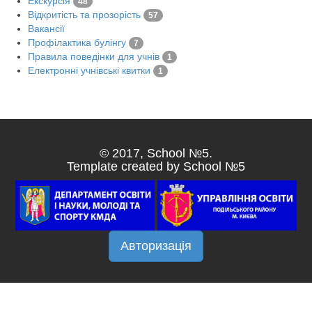
Екскурсія
48
Відкритість та прозорість
57
Вакансії
Профілактика булінгу
7
Правила поведінки для учнів
1
Електронні учнівські квитки
1
© 2017, School №5.
Template created by School №5
Авторизація