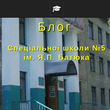
Блог
Спеціальної школи №5
ім. Я.П. Батюка