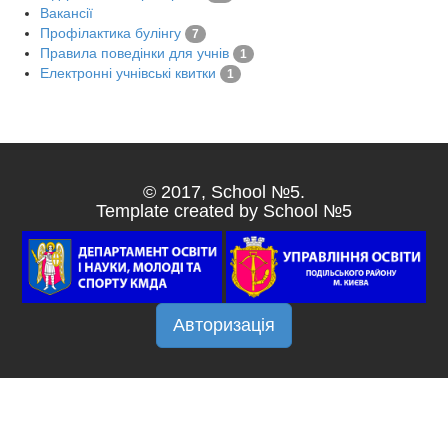
Вакансії
Профілактика булінгу
7
Правила поведінки для учнів
1
Електронні учнівські квитки
1
© 2017, School №5.
Template created by School №5
Авторизація