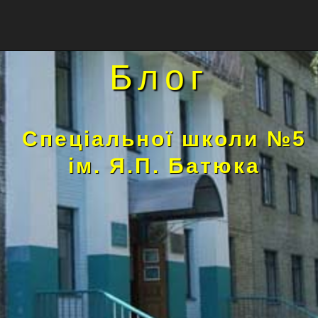
Блог
Спеціальної школи №5
ім. Я.П. Батюка