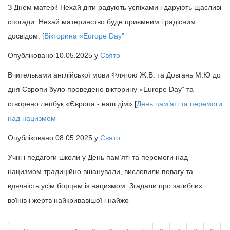
З Днем матері! Нехай діти радують успіхами і дарують щасливі
спогади. Нехай материнство буде приємним і радісним
досвідом. [
Вікторина «Europe Day”
Опубліковано 10.05.2025 у
Свято
Вчительками англійської мови Флягою Ж.В. та Довгань М.Ю до
дня Європи було проведено вікторину «Europe Day” та
створено лепбук «Європа - наш дім» [
День пам’яті та перемоги
над нацизмом
Опубліковано 08.05.2025 у
Свято
Учні і педагоги школи у День пам’яті та перемоги над
нацизмом традиційно вшанували, висловили повагу та
вдячність усім борцям із нацизмом. Згадали про загиблих
воїнів і жертв найкривавішої і найжо