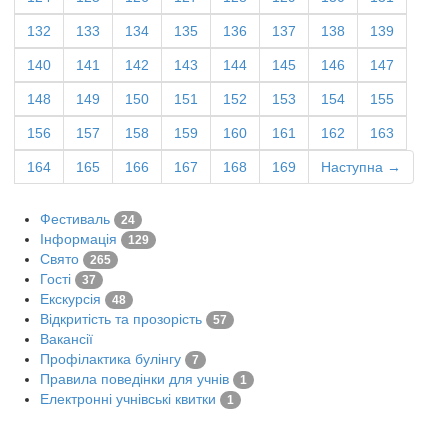
132
133
134
135
136
137
138
139
140
141
142
143
144
145
146
147
148
149
150
151
152
153
154
155
156
157
158
159
160
161
162
163
164
165
166
167
168
169
Наступна →
Фестиваль
24
Інформація
129
Свято
265
Гості
37
Екскурсія
48
Відкритість та прозорість
57
Вакансії
Профілактика булінгу
7
Правила поведінки для учнів
1
Електронні учнівські квитки
1