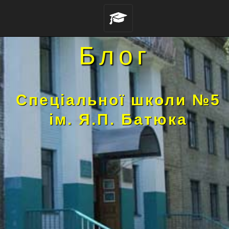
Блог
Спеціальної школи №5
ім. Я.П. Батюка